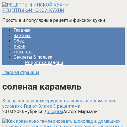
Перейти
к
РЕЦЕПТЫ ФИНСКОЙ КУХНИ
контенту
Простые и популярные рецепты финской кухни
Главная
Завтрак
Обед
Ужин
Десерты
Секреты & польза
Рецепт на ладони
Главная страница
соленая карамель
Как правильно темперировать шоколад в домашних
условиях: Гид от Элли с 3 рецептами
23.03.2026
Рубрика:
Десерты
Автор:
Мармари
1