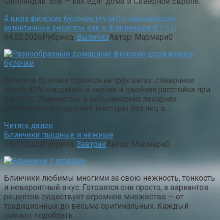
Финляндии. Всё — как едят дома в Северной Европе.
4 вида финских булочек (пулат) с кардамоном:
аутентичные рецепты как в Финляндии 🥐🇫🇮
04.02.2026
Рубрика:
Выпечка
Автор:
Мармари
0
Финские булочки строятся на трёх китах: сливочное
масло 82%, кардамон в зёрнах и двойная расстойка при
24–26°C. Именно так в хельсинкских пекарнях
добиваются воздушной текстуры без яиц в…
Читать далее
Блинчики пышные и нежные
24.07.2025
Рубрика:
Завтрак
Автор:
Мармари
0
Блинчики любимы многими за свою нежность, тонкость
и невероятный вкус. Готовятся они просто, а вариантов
рецептов существует огромное множество — от
традиционных до весьма оригинальных. Каждый
сможет подобрать…