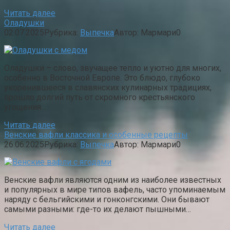
Читать далее
Оладушки
02.07.2025
Рубрика:
Выпечка
Автор:
Мармари
0
Оладушки – слово, звучащее тепло и уютно для многих,
особенно в Восточной Европе. Это блюдо, глубоко
укоренившееся в славянских кулинарных традициях,
прошло долгий путь от скромного крестьянского
угощения…
Читать далее
Венские вафли классика и особенные рецепты
26.06.2025
Рубрика:
Выпечка
Автор:
Мармари
0
Венские вафли являются одним из наиболее известных
и популярных в мире типов вафель, часто упоминаемым
наряду с бельгийскими и гонконгскими. Они бывают
самыми разными: где-то их делают пышными…
Читать далее