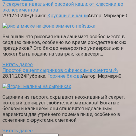
7 секретов идеальной рисовой каши: от классики до
экспериментов
29.12.2024
Рубрика:
Крупяные и каши
Автор:
Мармари
0
Вы знали, что рисовая каша занимает особое место в
сердцах финнов, особенно во время рождественских
праздников? Это блюдо невероятно универсально и
может быть подано на завтрак, как десерт…
Читать далее
Простой рецепт сырников с финским акцентом 🥞
28.11.2024
Рубрика:
Горячие блюда
Автор:
Мармари
0
Сырники из творога скрывают неожиданный секрет,
который шокирует любителей завтраков! Богатые
белком и кальцием, они становятся идеальным
вариантом для утреннего приема пищи, особенно в
сочетании с фруктами, сметаной…
Читать далее