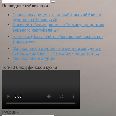
Поиск:
Последние публикации
Паннакакку рецепт: пышный финский блин в
духовке за 15 минут 🥞
Лохикейто без моркови за 15 минут: рецепт из
варёного картофеля 🍲⚡
Гравлакс (Graavilohi): слабосоленый лосось по-
фински 🐟✨
Малосольные огурцы за 5 минут и забудьте о
сутках ожидания — 11 быстрых рецептов! 🥒
Малосольные огурцы
Топ-10 блюд финской кухни
Рубрики