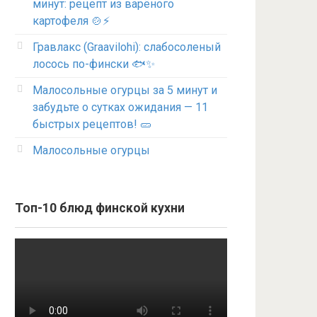
минут: рецепт из варёного
картофеля 🍲⚡
Гравлакс (Graavilohi): слабосоленый
лосось по-фински 🐟✨
Малосольные огурцы за 5 минут и
забудьте о сутках ожидания — 11
быстрых рецептов! 🥒
Малосольные огурцы
Топ-10 блюд финской кухни