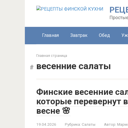
Перейти
РЕЦ
к
контенту
Простые
Главная
Завтрак
Обед
Уж
Главная страница
весенние салаты
Финские весенние сал
которые перевернут 
весне 🌸
19.04.2026
Рубрика:
Салаты
Автор:
Марм