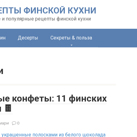
ЕПТЫ ФИНСКОЙ КУХНИ
 и популярные рецепты финской кухни
ин
Десерты
Секреты & польза
и
е конфеты: 11 финских
 🍫
мари
0