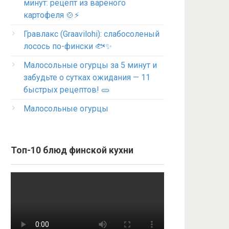
минут: рецепт из варёного
картофеля 🍲⚡
Гравлакс (Graavilohi): слабосоленый
лосось по-фински 🐟✨
Малосольные огурцы за 5 минут и
забудьте о сутках ожидания — 11
быстрых рецептов! 🥒
Малосольные огурцы
Топ-10 блюд финской кухни