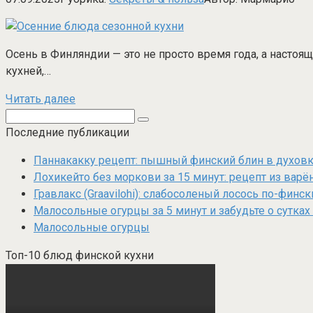
Осень в Финляндии — это не просто время года, а настоя
кухней,…
Читать далее
Поиск:
Последние публикации
Паннакакку рецепт: пышный финский блин в духовке
Лохикейто без моркови за 15 минут: рецепт из варё
Гравлакс (Graavilohi): слабосоленый лосось по-финс
Малосольные огурцы за 5 минут и забудьте о сутках
Малосольные огурцы
Топ-10 блюд финской кухни