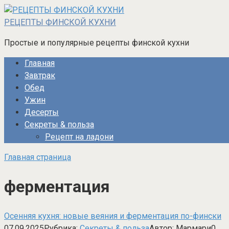
Перейти
к
РЕЦЕПТЫ ФИНСКОЙ КУХНИ
контенту
Простые и популярные рецепты финской кухни
Главная
Завтрак
Обед
Ужин
Десерты
Секреты & польза
Рецепт на ладони
Главная страница
ферментация
Осенняя кухня: новые веяния и ферментация по-фински
07.09.2025
Рубрика:
Секреты & польза
Автор:
Мармари
0