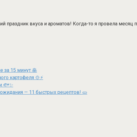
щий праздник вкуса и ароматов! Когда-то я провела месяц 
 за 15 минут 🥞
ного картофеля 🍲⚡
ки 🐟✨
 ожидания — 11 быстрых рецептов! 🥒