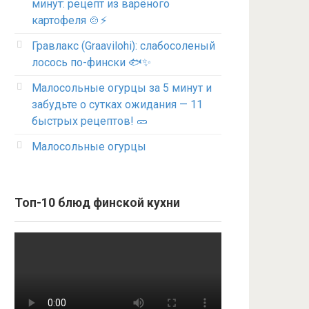
минут: рецепт из варёного
картофеля 🍲⚡
Гравлакс (Graavilohi): слабосоленый
лосось по-фински 🐟✨
Малосольные огурцы за 5 минут и
забудьте о сутках ожидания — 11
быстрых рецептов! 🥒
Малосольные огурцы
Топ-10 блюд финской кухни