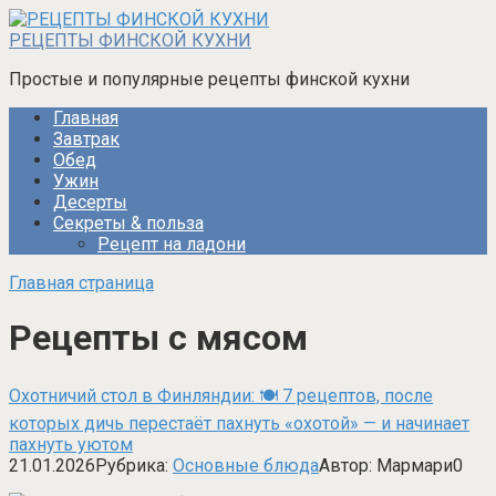
Перейти
к
РЕЦЕПТЫ ФИНСКОЙ КУХНИ
контенту
Простые и популярные рецепты финской кухни
Главная
Завтрак
Обед
Ужин
Десерты
Секреты & польза
Рецепт на ладони
Главная страница
Рецепты с мясом
Охотничий стол в Финляндии: 🍽️ 7 рецептов, после
которых дичь перестаёт пахнуть «охотой» — и начинает
пахнуть уютом
21.01.2026
Рубрика:
Основные блюда
Автор:
Мармари
0