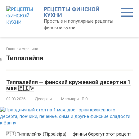
Перейти
РЕЦЕПТЫ ФИНСКОЙ
к
КУХНИ
контенту
Простые и популярные рецепты
финской кухни
Главная страница
Типпалейпя
Типпалейпя — финский кружевной десерт на 1
мая 🇫🇮️✨
02.03.2026
Десерты
Мармари
0
🇫🇮 Типпалейпя (Tippaleipä) — финны берегут этот рецепт