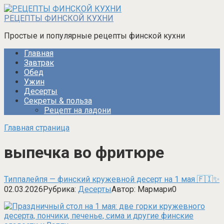
Перейти
к
РЕЦЕПТЫ ФИНСКОЙ КУХНИ
контенту
Простые и популярные рецепты финской кухни
Главная
Завтрак
Обед
Ужин
Десерты
Секреты & польза
Рецепт на ладони
Главная страница
выпечка во фритюре
Типпалейпя — финский кружевной десерт на 1 мая 🇫🇮️✨
02.03.2026
Рубрика:
Десерты
Автор:
Мармари
0