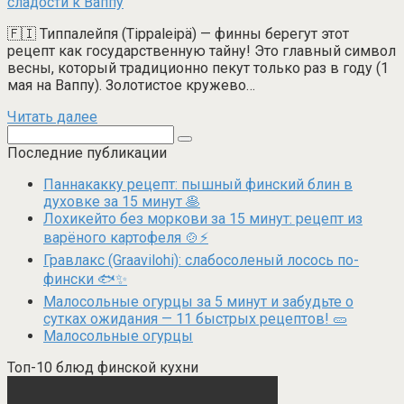
🇫🇮 Типпалейпя (Tippaleipä) — финны берегут этот
рецепт как государственную тайну! Это главный символ
весны, который традиционно пекут только раз в году (1
мая на Ваппу). Золотистое кружево…
Читать далее
Поиск:
Последние публикации
Паннакакку рецепт: пышный финский блин в
духовке за 15 минут 🥞
Лохикейто без моркови за 15 минут: рецепт из
варёного картофеля 🍲⚡
Гравлакс (Graavilohi): слабосоленый лосось по-
фински 🐟✨
Малосольные огурцы за 5 минут и забудьте о
сутках ожидания — 11 быстрых рецептов! 🥒
Малосольные огурцы
Топ-10 блюд финской кухни