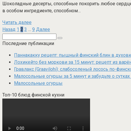
Шоколадные десерты, способные покорить любое сердце? 
в особом ингредиенте, способном…
Читать далее
Пагинация
Назад
1
2
3
…
9
Далее
записей
Поиск:
Последние публикации
Паннакакку рецепт: пышный финский блин в духовке
Лохикейто без моркови за 15 минут: рецепт из варё
Гравлакс (Graavilohi): слабосоленый лосось по-финс
Малосольные огурцы за 5 минут и забудьте о сутках
Малосольные огурцы
Топ-10 блюд финской кухни