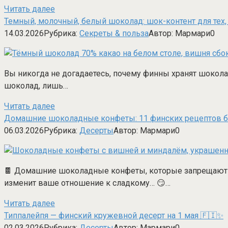
Читать далее
Темный, молочный, белый шоколад: шок-контент для тех, к
14.03.2026
Рубрика:
Секреты & польза
Автор:
Мармари
0
Вы никогда не догадаетесь, почему финны хранят шоколад
шоколад, лишь…
Читать далее
Домашние шоколадные конфеты: 11 финских рецептов б
06.03.2026
Рубрика:
Десерты
Автор:
Мармари
0
🍫 Домашние шоколадные конфеты, которые запрещают гот
изменит ваше отношение к сладкому… 😏…
Читать далее
Типпалейпя — финский кружевной десерт на 1 мая 🇫🇮️✨
02.03.2026
Рубрика:
Десерты
Автор:
Мармари
0