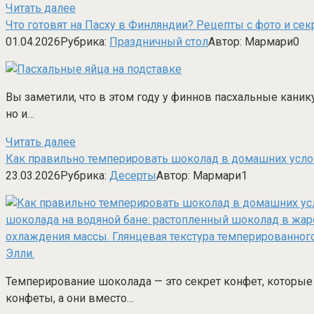
Читать далее
Что готовят на Пасху в Финляндии? Рецепты с фото и сек
01.04.2026
Рубрика:
Праздничный стол
Автор:
Мармари
0
Вы заметили, что в этом году у финнов пасхальные кани
но и…
Читать далее
Как правильно темперировать шоколад в домашних услови
23.03.2026
Рубрика:
Десерты
Автор:
Мармари
1
Темперирование шоколада — это секрет конфет, которые т
конфеты, а они вместо…