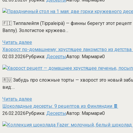
🇫🇮 Типпалейпя (Tippaleipä) — финны берегут этот рецеп
Ваппу). Золотистое кружево…
Читать далее
Хворост по-домашнему: хрустящее лакомство из детства 
02.03.2026
Рубрика:
Десерты
Автор:
Мармари
0
🇷🇺 Забудь про сложные торты — хворост это новый забы
вид:…
Читать далее
Шоколадные десерты: 9 рецептов из Финляндии 🍫
26.02.2026
Рубрика:
Десерты
Автор:
Мармари
0