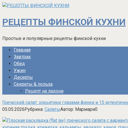
Перейти
к
контенту
РЕЦЕПТЫ ФИНСКОЙ КУХНИ
Простые и популярные рецепты финской кухни
Главная
Завтрак
Обед
Ужин
Десерты
Секреты & польза
Рецепт на ладони
Греческий салат: хорьятики глазами финки и 15 аутентич
05.05.2026
Рубрика:
Салаты
Автор:
Мармари
0