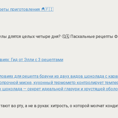
реты приготовления 🐣🇫🇮
кулы длятся целых четыре дня? 🤔🗓️ Пасхальные рецепты 
ях: Гид от Элли с 3 рецептами
ают во рту, а не в руках: хитрость, о которой молчат ко