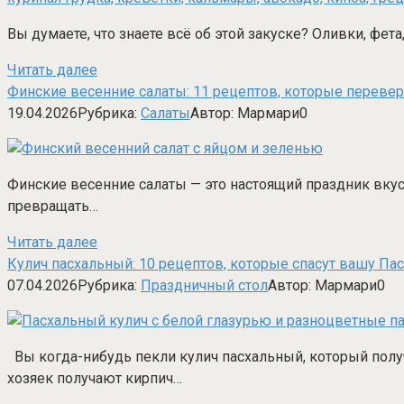
Вы думаете, что знаете всё об этой закуске? Оливки, фет
Читать далее
Финские весенние салаты: 11 рецептов, которые перевер
19.04.2026
Рубрика:
Салаты
Автор:
Мармари
0
Финские весенние салаты — это настоящий праздник вкуса
превращать…
Читать далее
Кулич пасхальный: 10 рецептов, которые спасут вашу Пас
07.04.2026
Рубрика:
Праздничный стол
Автор:
Мармари
0
Вы когда-нибудь пекли кулич пасхальный, который полу
хозяек получают кирпич…