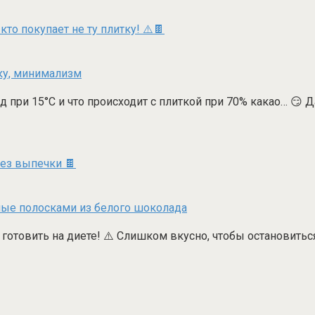
то покупает не ту плитку! ⚠️🍫
 при 15°C и что происходит с плиткой при 70% какао… 😏 
ез выпечки 🍫
овить на диете! ⚠️ Слишком вкусно, чтобы остановиться 