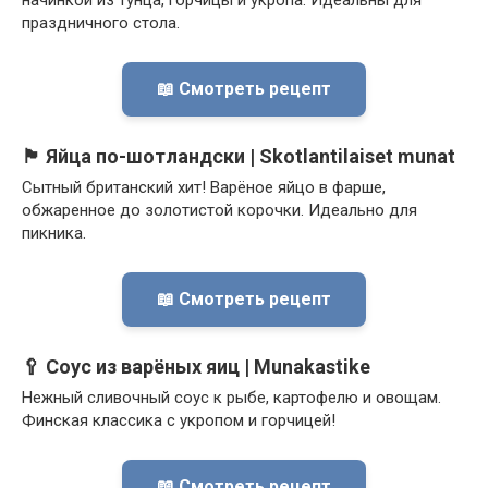
начинкой из тунца, горчицы и укропа. Идеальны для
праздничного стола.
📖 Смотреть рецепт
🏴󠁢󠁳󠁣󠁿 Яйца по-шотландски | Skotlantilaiset munat
Сытный британский хит! Варёное яйцо в фарше,
обжаренное до золотистой корочки. Идеально для
пикника.
📖 Смотреть рецепт
🥄 Соус из варёных яиц | Munakastike
Нежный сливочный соус к рыбе, картофелю и овощам.
Финская классика с укропом и горчицей!
📖 Смотреть рецепт