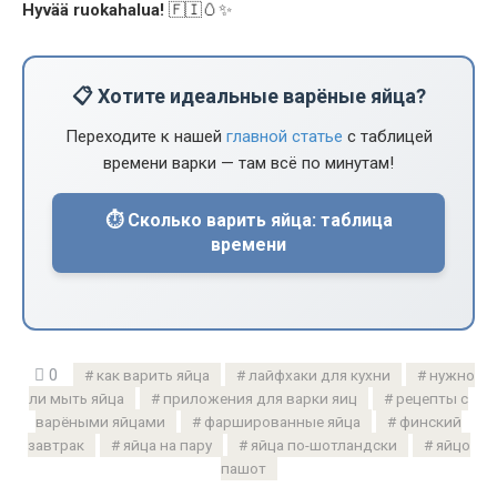
Hyvää ruokahalua!
🇫🇮🥚✨
📋 Хотите идеальные варёные яйца?
Переходите к нашей
главной статье
с таблицей
времени варки — там всё по минутам!
⏱️ Сколько варить яйца: таблица
времени
0
как варить яйца
лайфхаки для кухни
нужно
ли мыть яйца
приложения для варки яиц
рецепты с
варёными яйцами
фаршированные яйца
финский
завтрак
яйца на пару
яйца по-шотландски
яйцо
пашот