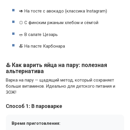
🥑 На тосте с авокадо (классика Instagram)
🍞 С финским ржаным хлебом и сёмгой
🥗 В салате Цезарь
🍝 На пасте Карбонара
♨️ Как варить яйца на пару: полезная
альтернатива
Варка на пару — щадящий метод, который сохраняет
больше витаминов. Идеально для детского питания и
ЗОЖ!
Способ 1: В пароварке
Время приготовления: