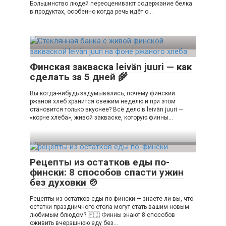
Большинство людей переоценивают содержание белка
в продуктах, особенно когда речь идёт о…
Финская закваска leivän juuri — как
сделать за 5 дней 🌾
Вы когда-нибудь задумывались, почему финский
ржаной хлеб хранится свежим неделю и при этом
становится только вкуснее? Всё дело в leivän juuri —
«корне хлеба», живой закваске, которую финны…
Рецепты из остатков еды по-
фински: 8 способов спасти ужин
без духовки 🍲
Рецепты из остатков еды по-фински — знаете ли вы, что
остатки праздничного стола могут стать вашим новым
любимым блюдом? 🇫🇮 Финны знают 8 способов
оживить вчерашнюю еду без…