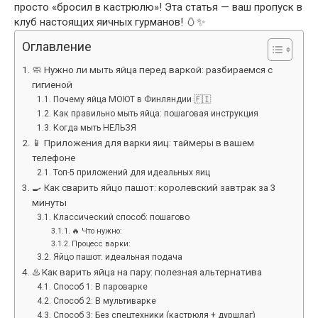
просто «бросил в кастрюлю»! Эта статья — ваш пропуск в
клуб настоящих яичных гурманов! 🥚✨
Оглавление
🧼 Нужно ли мыть яйца перед варкой: разбираемся с
гигиеной
Почему яйца МОЮТ в Финляндии 🇫🇮
Как правильно мыть яйца: пошаговая инструкция
Когда мыть НЕЛЬЗЯ
📱 Приложения для варки яиц: таймеры в вашем
телефоне
Топ-5 приложений для идеальных яиц
🍳 Как сварить яйцо пашот: королевский завтрак за 3
минуты
Классический способ: пошагово
🔥 Что нужно:
Процесс варки:
Яйцо пашот: идеальная подача
♨️ Как варить яйца на пару: полезная альтернатива
Способ 1: В пароварке
Способ 2: В мультиварке
Способ 3: Без спецтехники (кастрюля + дуршлаг)