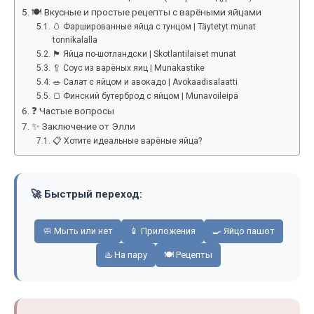
🍽️ Вкусные и простые рецепты с варёными яйцами
🥚 Фаршированные яйца с тунцом | Täytetyt munat
tonnikalalla
🏴󠁢󠁳󠁣󠁿 Яйца по-шотландски | Skotlantilaiset munat
🥄 Соус из варёных яиц | Munakastike
🥗 Салат с яйцом и авокадо | Avokaadisalaatti
🍞 Финский бутерброд с яйцом | Munavoileipä
❓ Частые вопросы
✨ Заключение от Элли
📋 Хотите идеальные варёные яйца?
🚀 Быстрый переход:
🧼 Мыть или нет
📱 Приложения
🍳 Яйцо пашот
♨️ На пару
🍽️ Рецепты