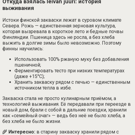
Откуда взялась leivän juuri: история
выживания
Истоки финской закваски лежат в суровом климате
Севера. Рожь — единственная зерновая культура,
которая вызревала в короткое лето и бедные почвы
Финляндии. Пшеница здесь не росла, а без хлеба
выжить в долгие зимы было невозможно. Поэтому
финны научились:
Использовать 100% ржаную муку без добавления
пшеничной;
Ферментировать тесто при низких температурах
(даже +15°С);
Хранить закваску рядом с печью — единственным
источником тепла в избе.
Закваска стала не просто кулинарным приёмом, а
технологией выживания. Её передавали при переезде в
новый дом, брали с собой в дальние поездки, хранили
как «семейный очаг» — ведь без неё не было хлеба, а
без хлеба не было жизни.
🌾
Интересно:
в старину закваску хранили рядом с