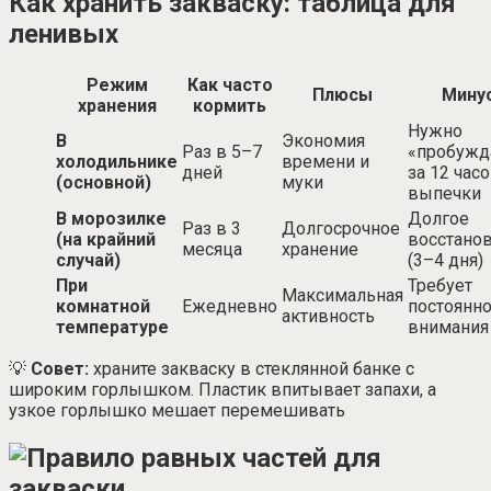
Как хранить закваску: таблица для
ленивых
Режим
Как часто
Плюсы
Мину
хранения
кормить
Нужно
В
Экономия
Раз в 5–7
«пробужд
холодильнике
времени и
дней
за 12 час
(основной)
муки
выпечки
В морозилке
Долгое
Раз в 3
Долгосрочное
(на крайний
восстано
месяца
хранение
случай)
(3–4 дня)
При
Требует
Максимальная
комнатной
Ежедневно
постоянн
активность
температуре
внимания
💡
Совет:
храните закваску в стеклянной банке с
широким горлышком. Пластик впитывает запахи, а
узкое горлышко мешает перемешивать