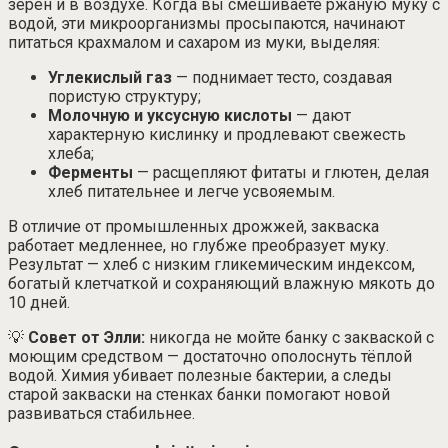
зёрен и в воздухе. Когда вы смешиваете ржаную муку с
водой, эти микроорганизмы просыпаются, начинают
питаться крахмалом и сахаром из муки, выделяя:
Углекислый газ
— поднимает тесто, создавая
пористую структуру;
Молочную и уксусную кислоты
— дают
характерную кислинку и продлевают свежесть
хлеба;
Ферменты
— расщепляют фитаты и глютен, делая
хлеб питательнее и легче усвояемым.
В отличие от промышленных дрожжей, закваска
работает медленнее, но глубже преобразует муку.
Результат — хлеб с низким гликемическим индексом,
богатый клетчаткой и сохраняющий влажную мякоть до
10 дней.
💡
Совет от Элли:
никогда не мойте банку с закваской с
моющим средством — достаточно ополоснуть тёплой
водой. Химия убивает полезные бактерии, а следы
старой закваски на стенках банки помогают новой
развиваться стабильнее.