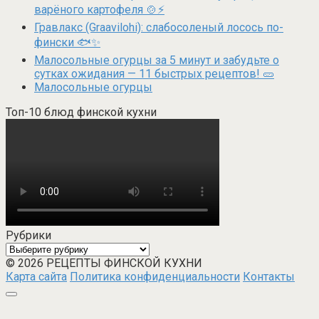
варёного картофеля 🍲⚡
Гравлакс (Graavilohi): слабосоленый лосось по-
фински 🐟✨
Малосольные огурцы за 5 минут и забудьте о
сутках ожидания — 11 быстрых рецептов! 🥒
Малосольные огурцы
Топ-10 блюд финской кухни
Рубрики
Рубрики
© 2026 РЕЦЕПТЫ ФИНСКОЙ КУХНИ
Карта сайта
Политика конфиденциальности
Контакты