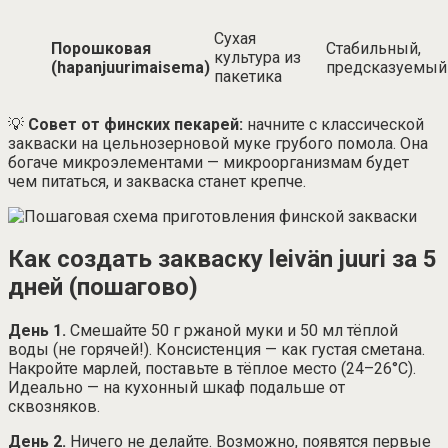
Сухая
Порошковая
Стабильный,
культура из
(hapanjuurimaisema)
предсказуемый
пакетика
💡
Совет от финских пекарей:
начните с классической
закваски на цельнозерновой муке грубого помола. Она
богаче микроэлементами — микроорганизмам будет
чем питаться, и закваска станет крепче.
Как создать закваску leivän juuri за 5
дней (пошагово)
День 1.
Смешайте 50 г ржаной муки и 50 мл тёплой
воды (не горячей!). Консистенция — как густая сметана.
Накройте марлей, поставьте в тёплое место (24–26°С).
Идеально — на кухонный шкаф подальше от
сквозняков.
День 2.
Ничего не делайте. Возможно, появятся первые