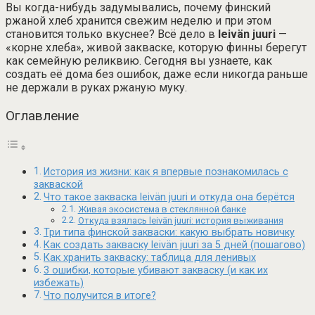
Вы когда-нибудь задумывались, почему финский
ржаной хлеб хранится свежим неделю и при этом
становится только вкуснее? Всё дело в
leivän juuri
—
«корне хлеба», живой закваске, которую финны берегут
как семейную реликвию. Сегодня вы узнаете, как
создать её дома без ошибок, даже если никогда раньше
не держали в руках ржаную муку.
Оглавление
История из жизни: как я впервые познакомилась с
закваской
Что такое закваска leivän juuri и откуда она берётся
Живая экосистема в стеклянной банке
Откуда взялась leivän juuri: история выживания
Три типа финской закваски: какую выбрать новичку
Как создать закваску leivän juuri за 5 дней (пошагово)
Как хранить закваску: таблица для ленивых
3 ошибки, которые убивают закваску (и как их
избежать)
Что получится в итоге?