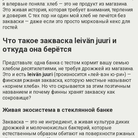
я впервые поняла: хлеб — это не продукт из магазина.
Это живая история, которая требует внимания, терпения
и доверия. С тех пор ни один мой хлеб не печётся без
закваски — даже если это просто морковный кекс для
гостей.
Что такое закваска leivän juuri и
откуда она берётся
Представьте: одна банка с тестом кормит вашу семью
хлебом десятилетиями, не требуя дрожжей из магазина.
Это и есть
leivän juuri
(произносится «лей-вэн ю-ри») —
финская ржаная закваска, которую местные называют
«корнем хлеба». Но что скрывается за этим поэтичным
названием и почему финны хранят закваску как
сокровище?
Живая экосистема в стеклянной банке
Закваска — это не ингредиент, а живая культура диких
дрожжей и молочнокислых бактерий, которые
естественным образом обитают на поверхности ржаных