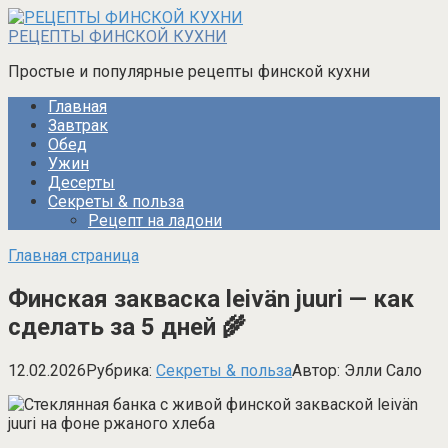
Перейти
к
РЕЦЕПТЫ ФИНСКОЙ КУХНИ
контенту
Простые и популярные рецепты финской кухни
Главная
Завтрак
Обед
Ужин
Десерты
Секреты & польза
Рецепт на ладони
Главная страница
Финская закваска leivän juuri — как
сделать за 5 дней 🌾
12.02.2026
Рубрика:
Секреты & польза
Автор:
Элли Сало