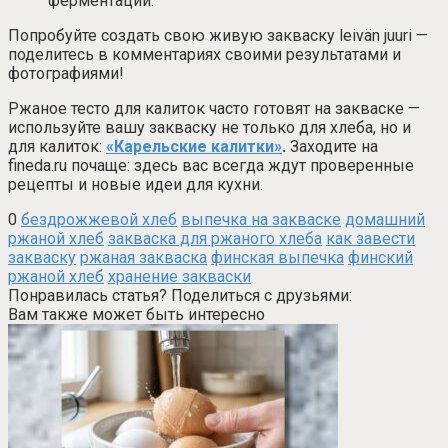
ферментации.
Попробуйте создать свою живую закваску leivän juuri —
поделитесь в комментариях своими результатами и
фотографиями!
Ржаное тесто для калиток часто готовят на закваске —
используйте вашу закваску не только для хлеба, но и
для калиток:
«Карельские калитки»
.
Заходите на
fineda.ru почаще: здесь вас всегда ждут проверенные
рецепты и новые идеи для кухни.
0
бездрожжевой хлеб
выпечка на закваске
домашний
ржаной хлеб
закваска для ржаного хлеба
как завести
закваску
ржаная закваска
финская выпечка
финский
ржаной хлеб
хранение закваски
Понравилась статья? Поделиться с друзьями:
Вам также может быть интересно