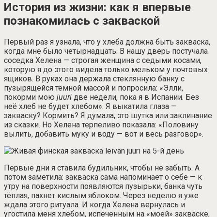
История из жизни: как я впервые
познакомилась с закваской
Первый раз я узнала, что у хлеба должна быть закваска,
когда мне было четырнадцать. В нашу дверь постучала
соседка Хелена — строгая женщина с седыми косами,
которую я до этого видела только мельком у почтовых
ящиков. В руках она держала стеклянную банку с
пузырящейся тёмной массой и попросила: «Элли,
покорми мою
juuri
две недели, пока я в Испании. Без
неё хлеб не будет хлебом». Я выкатила глаза —
закваску? Кормить? Я думала, это шутка или заклинание
из сказки. Но Хелена терпеливо показала: «Половину
вылить, добавить муку и воду — вот и весь разговор».
Первые дни я ставила будильник, чтобы не забыть. А
потом заметила: закваска сама напоминает о себе — к
утру на поверхности появляются пузырьки, банка чуть
тёплая, пахнет кислым яблоком. Через неделю я уже
ждала этого ритуала. И когда Хелена вернулась и
угостила меня хлебом, испечённым на «моей» закваске,