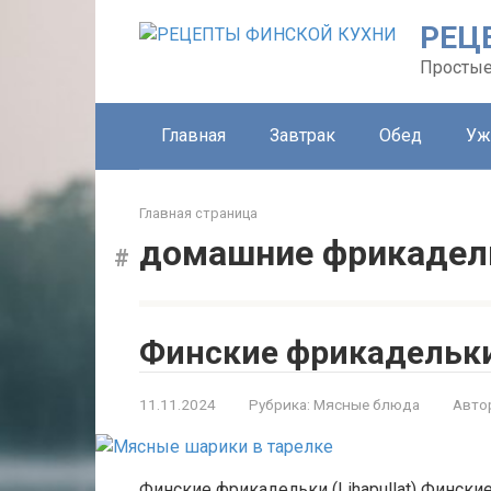
Перейти
РЕЦ
к
контенту
Простые
Главная
Завтрак
Обед
Уж
Главная страница
домашние фрикадел
Финские фрикадельк
11.11.2024
Рубрика:
Мясные блюда
Авто
Финские фрикадельки (Lihapullat) Финск