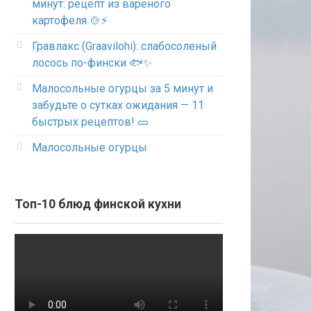
минут: рецепт из варёного
картофеля 🍲⚡
Гравлакс (Graavilohi): слабосоленый
лосось по-фински 🐟✨
Малосольные огурцы за 5 минут и
забудьте о сутках ожидания — 11
быстрых рецептов! 🥒
Малосольные огурцы
Топ-10 блюд финской кухни