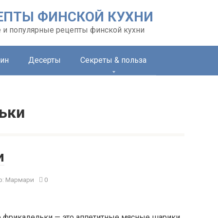
ЕПТЫ ФИНСКОЙ КУХНИ
 и популярные рецепты финской кухни
ин
Десерты
Секреты & польза
ьки
и
р:
Мармари
0
ие фрикадельки — это аппетитные мясные шарики