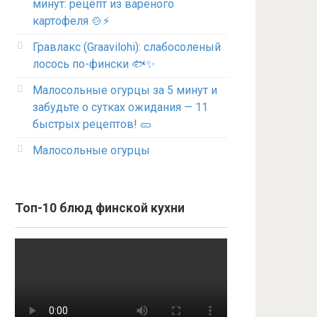
минут: рецепт из варёного
картофеля 🍲⚡
Гравлакс (Graavilohi): слабосоленый
лосось по-фински 🐟✨
Малосольные огурцы за 5 минут и
забудьте о сутках ожидания — 11
быстрых рецептов! 🥒
Малосольные огурцы
Топ-10 блюд финской кухни