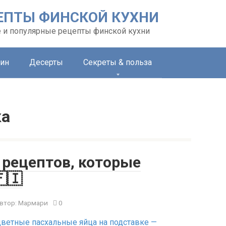
ЕПТЫ ФИНСКОЙ КУХНИ
 и популярные рецепты финской кухни
ин
Десерты
Секреты & польза
ка
 рецептов, которые
🇮
втор:
Мармари
0