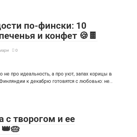
ости по-фински: 10
еченья и конфет 🍪🍫
мари
0
 не про идеальность, а про уют, запах корицы в
 Финляндии к декабрю готовятся с любовью: не…
 с творогом и ее
👑🥧