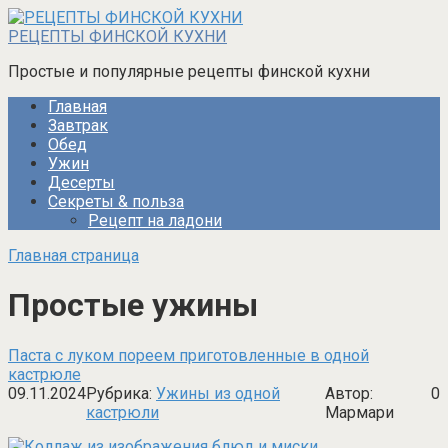
Перейти
к
РЕЦЕПТЫ ФИНСКОЙ КУХНИ
контенту
Простые и популярные рецепты финской кухни
Главная
Завтрак
Обед
Ужин
Десерты
Секреты & польза
Рецепт на ладони
Главная страница
Простые ужины
Паста с луком пореем приготовленные в одной
кастрюле
09.11.2024
Рубрика:
Ужины из одной
Автор:
0
кастрюли
Мармари