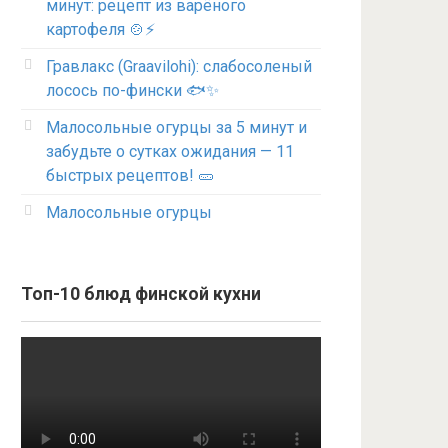
минут: рецепт из варёного
картофеля 🍲⚡
Гравлакс (Graavilohi): слабосоленый
лосось по-фински 🐟✨
Малосольные огурцы за 5 минут и
забудьте о сутках ожидания — 11
быстрых рецептов! 🥒
Малосольные огурцы
Топ-10 блюд финской кухни