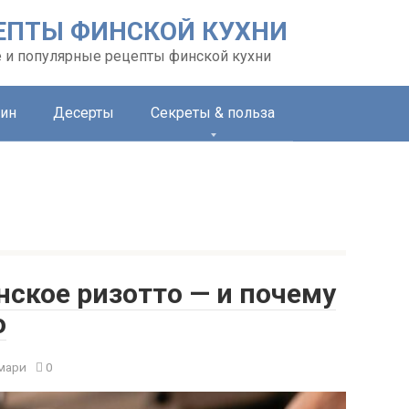
ЕПТЫ ФИНСКОЙ КУХНИ
 и популярные рецепты финской кухни
ин
Десерты
Секреты & польза
нское ризотто — и почему
о
мари
0