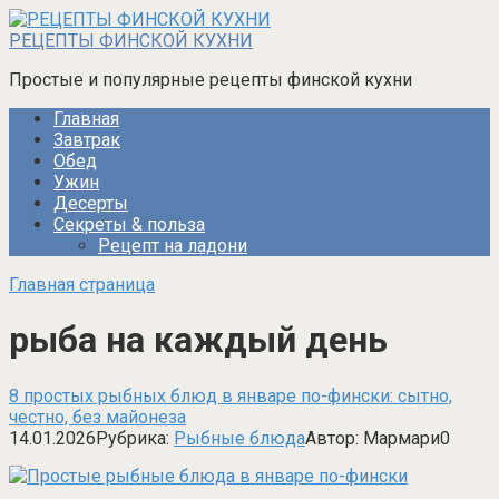
Перейти
к
РЕЦЕПТЫ ФИНСКОЙ КУХНИ
контенту
Простые и популярные рецепты финской кухни
Главная
Завтрак
Обед
Ужин
Десерты
Секреты & польза
Рецепт на ладони
Главная страница
рыба на каждый день
8 простых рыбных блюд в январе по-фински: сытно,
честно, без майонеза
14.01.2026
Рубрика:
Рыбные блюда
Автор:
Мармари
0