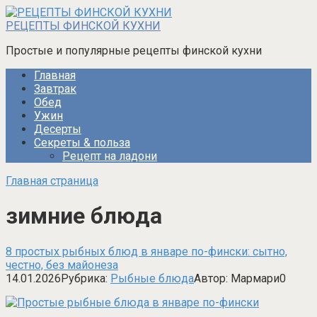
Перейти
к
РЕЦЕПТЫ ФИНСКОЙ КУХНИ
контенту
Простые и популярные рецепты финской кухни
Главная
Завтрак
Обед
Ужин
Десерты
Секреты & польза
Рецепт на ладони
Главная страница
зимние блюда
8 простых рыбных блюд в январе по-фински: сытно,
честно, без майонеза
14.01.2026
Рубрика:
Рыбные блюда
Автор:
Мармари
0