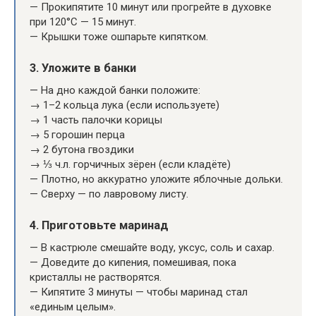
— Прокипятите 10 минут или прогрейте в духовке
при 120°C — 15 минут.
— Крышки тоже ошпарьте кипятком.
3.
Уложите в банки
— На дно каждой банки положите:
→ 1–2 кольца лука (если используете)
→ 1 часть палочки корицы
→ 5 горошин перца
→ 2 бутона гвоздики
→ ⅓ ч.л. горчичных зёрен (если кладёте)
— Плотно, но аккуратно уложите яблочные дольки.
— Сверху — по лавровому листу.
4.
Приготовьте маринад
— В кастрюле смешайте воду, уксус, соль и сахар.
— Доведите до кипения, помешивая, пока
кристаллы не растворятся.
— Кипятите 3 минуты — чтобы маринад стал
«единым целым».