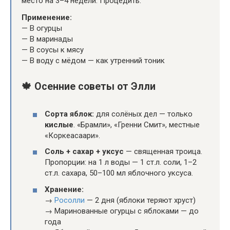
место на 3–4 недели. Процедить.
Применение:
— В огурцы
— В маринады
— В соусы к мясу
— В воду с мёдом — как утренний тоник
🍁
Осенние советы от Элли
Сорта яблок:
для солёных дел — только
кислые
. «Брамли», «Гренни Смит», местные
«Коркеасаари».
Соль + сахар + уксус
— священная троица.
Пропорции: на 1 л воды — 1 ст.л. соли, 1–2
ст.л. сахара, 50–100 мл яблочного уксуса.
Хранение:
→
Росолли
— 2 дня (яблоки теряют хруст)
→ Маринованные огурцы с яблоками — до
года