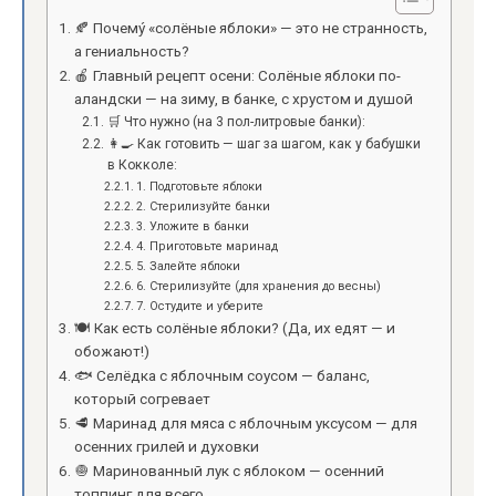
🍂 Почемý «солёные яблоки» — это не странность,
а гениальность?
🍎 Главный рецепт осени: Солёные яблоки по-
аландски — на зиму, в банке, с хрустом и душой
🛒 Что нужно (на 3 пол-литровые банки):
👩‍🍳 Как готовить — шаг за шагом, как у бабушки
в Кокколе:
1. Подготовьте яблоки
2. Стерилизуйте банки
3. Уложите в банки
4. Приготовьте маринад
5. Залейте яблоки
6. Стерилизуйте (для хранения до весны)
7. Остудите и уберите
🍽 Как есть солёные яблоки? (Да, их едят — и
обожают!)
🐟 Селёдка с яблочным соусом — баланс,
который согревает
🥩 Маринад для мяса с яблочным уксусом — для
осенних грилей и духовки
🧅 Маринованный лук с яблоком — осенний
топпинг для всего