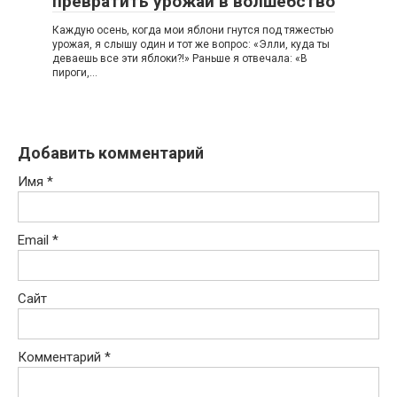
превратить урожай в волшебство
Каждую осень, когда мои яблони гнутся под тяжестью
урожая, я слышу один и тот же вопрос: «Элли, куда ты
деваешь все эти яблоки?!» Раньше я отвечала: «В
пироги,…
Добавить комментарий
Имя
*
Email
*
Сайт
Комментарий
*