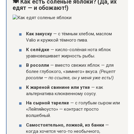
🍽
Как есть солёные яблоки? (Да, их
едят — и обожают!)
Как закуску
— с тёмным хлебом, маслом
Valio и кружкой тёмного пива.
К селёдке
— кисло-солёная нота яблок
уравновешивает жирность рыбы.
В росолли
— вместо свежих яблок — для
более глубокого, «зимнего» вкуса.
(Рецепт
росолли — по ссылке, он у меня уже есть!)
К жареной свинине или утке
— как
альтернатива клюквенному соусу.
На сырной тарелке
— с голубым сыром или
«Лейпяйюусто» — контраст просто
волшебный.
Самостоятельно, ложкой, из банки
—
когда хочется чего-то необычного,