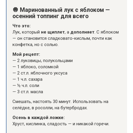
🧅
Маринованный лук с яблоком —
осенний топпинг для всего
Что это:
Лук, который
не щиплет
, а
дополняет
. С яблоком
— он становится сладковато-кислым, почти как
конфетка, но с солью.
Мой рецепт:
— 2 луковицы, полукольцами
— 1 яблоко, соломкой
— 2 ст.л. яблочного уксуса
— 1 ч.л. сахара
— ½ ч.л. соли
— 3 ст.л. масла
Смешать, настоять 30 минут. Использовать на
селёдке, в росолли, на бутербродах.
Осень в каждой ложке:
Хруст, кислинка, сладость — и никакой горечи.