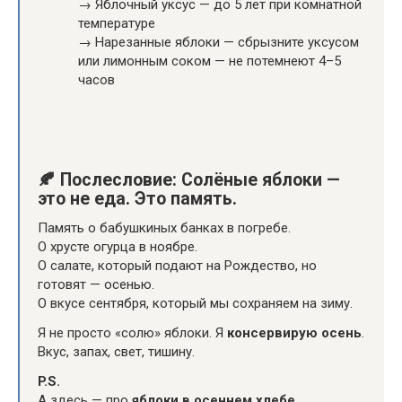
→ Яблочный уксус — до 5 лет при комнатной
температуре
→ Нарезанные яблоки — сбрызните уксусом
или лимонным соком — не потемнеют 4–5
часов
🍂
Послесловие: Солёные яблоки —
это не еда. Это память.
Память о бабушкиных банках в погребе.
О хрусте огурца в ноябре.
О салате, который подают на Рождество, но
готовят — осенью.
О вкусе сентября, который мы сохраняем на зиму.
Я не просто «солю» яблоки. Я
консервирую осень
.
Вкус, запах, свет, тишину.
P.S.
А здесь — про
яблоки в осеннем хлебе
.