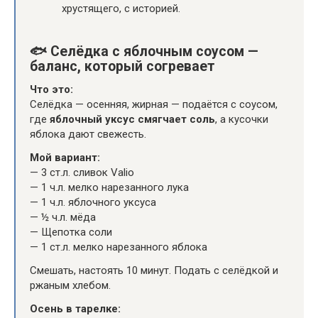
хрустящего, с историей.
🐟
Селёдка с яблочным соусом —
баланс, который согревает
Что это:
Селёдка — осенняя, жирная — подаётся с соусом,
где
яблочный уксус смягчает соль
, а кусочки
яблока дают свежесть.
Мой вариант:
— 3 ст.л. сливок Valio
— 1 ч.л. мелко нарезанного лука
— 1 ч.л. яблочного уксуса
— ½ ч.л. мёда
— Щепотка соли
— 1 ст.л. мелко нарезанного яблока
Смешать, настоять 10 минут. Подать с селёдкой и
ржаным хлебом.
Осень в тарелке: