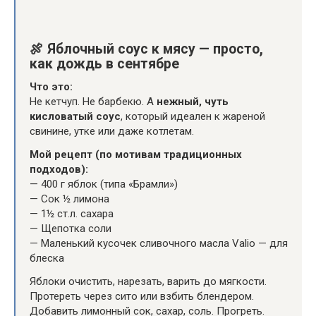
🍖
Яблочный соус к мясу — просто,
как дождь в сентябре
Что это:
Не кетчуп. Не барбекю. А
нежный, чуть
кисловатый соус
, который идеален к жареной
свинине, утке или даже котлетам.
Мой рецепт (по мотивам традиционных
подходов):
— 400 г яблок (типа «Брамли»)
— Сок ½ лимона
— 1½ ст.л. сахара
— Щепотка соли
— Маленький кусочек сливочного масла Valio — для
блеска
Яблоки очистить, нарезать, варить до мягкости.
Протереть через сито или взбить блендером.
Добавить лимонный сок, сахар, соль. Прогреть.