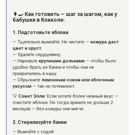
👩‍🍳
Как готовить — шаг за шагом, как у
бабушки в Кокколе:
1.
Подготовьте яблоки
— Тщательно вымойте. Не чистите —
кожура даст
цвет и хруст
.
— Удалите сердцевину.
— Нарежьте
крупными дольками
— чтобы было
удобно брать из банки и чтобы они не
превратились в кашу.
— Сбрызните
лимонным соком или яблочным
уксусом
— так не потемнеют.
💡
Совет Элли:
Если хотите более нежный вкус —
очистите яблоки. Но тогда храните не дольше 2
месяцев — без кожуры они мягче.
2.
Стерилизуйте банки
— Вымойте с содой.