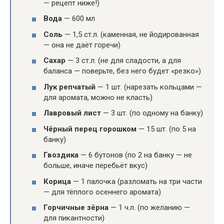
— рецепт ниже!)
Вода
— 600 мл
Соль
— 1,5 ст.л. (каменная, не йодированная
— она не даёт горечи)
Сахар
— 3 ст.л. (не для сладости, а для
баланса — поверьте, без него будет «резко»)
Лук репчатый
— 1 шт. (нарезать кольцами —
для аромата, можно не класть)
Лавровый лист
— 3 шт. (по одному на банку)
Чёрный перец горошком
— 15 шт. (по 5 на
банку)
Гвоздика
— 6 бутонов (по 2 на банку — не
больше, иначе перебьёт вкус)
Корица
— 1 палочка (разломать на три части
— для тёплого осеннего аромата)
Горчичные зёрна
— 1 ч.л. (по желанию —
для пикантности)