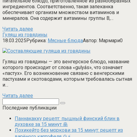
питательное блюдо, приготовленное из разнообразных
ингредиентов. Соответственно, такая запеканка
обеспечивает организм множеством витаминов и
минералов. Она содержит витамины группы B,…
Читать далее
Гуляш из говядины
18.03.2025
Рубрика:
Мясные блюда
Автор:
Мармари
0
Гуляш из говядины — это венгерское блюдо, название
которого происходит от слова «gulyás», что означает
«пастух». Его возникновение связано с венгерскими
пастухами и скотоводами, которым требовалась сытная
и…
Читать далее
Поиск:
Последние публикации
Паннакакку рецепт: пышный финский блин в
духовке за 15 минут 🥞
Лохикейто без моркови за 15 минут: рецепт из
варёного картофеля 🍲⚡