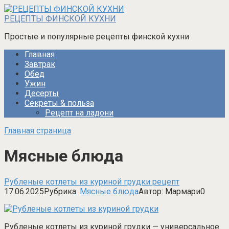
Перейти
к
РЕЦЕПТЫ ФИНСКОЙ КУХНИ
контенту
Простые и популярные рецепты финской кухни
Главная
Завтрак
Обед
Ужин
Десерты
Секреты & польза
Рецепт на ладони
Главная страница
Мясные блюда
Рубленые котлеты из куриной грудки рецепт
17.06.2025
Рубрика:
Мясные блюда
Автор:
Мармари
0
Рубленые котлеты из куриной грудки — универсальное